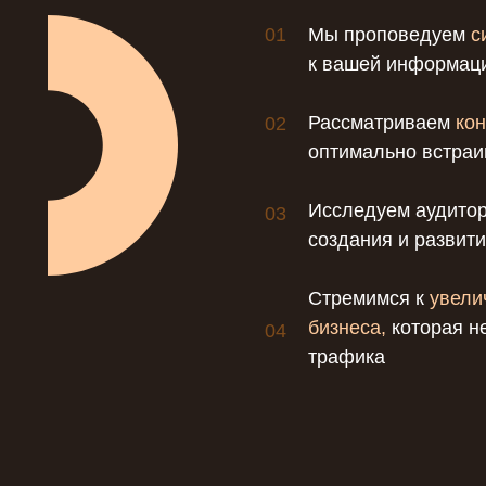
01
Мы проповедуем
с
к вашей информац
Рассматриваем
кон
02
оптимально встраи
Исследуем аудитор
03
создания и развит
Стремимся к
увели
бизнеса,
которая н
04
трафика