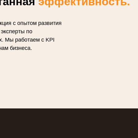
танная
эффективность.
кция с опытом развития
 эксперты по
х. Мы работаем с KPI
чам бизнеса.