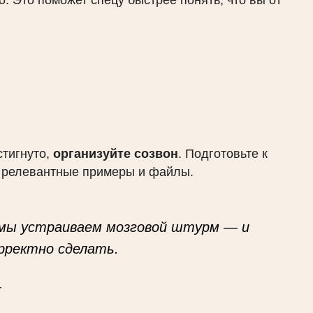
о. Это поможет спецу быстрее понять, что вы от
стигнуто,
организуйте созвон
. Подготовьте к
 релевантные примеры и файлы.
 мы устраиваем мозговой штурм — и
орректно сделать.
r